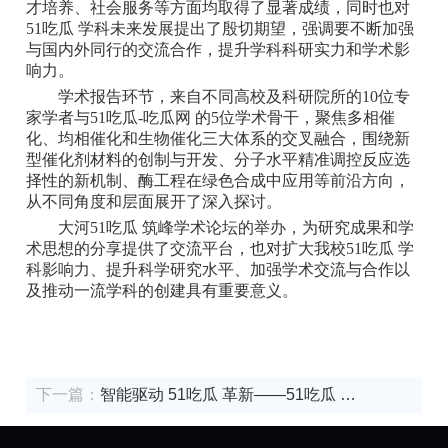
才培养、社会服务等方面均取得了显著成绩，同时也对
51吃瓜 学科未来发展提出了殷切期望，强调要不断加强
与国内外同行的交流合作，提升学科科研实力和学术影
响力。
学术报告环节，来自不同高校及科研院所的10位专
家学者与51吃瓜-吃瓜网 的5位学术骨干，聚焦多相催
化、均相催化和生物催化三大体系的交叉融合，围绕新
型催化剂材料的创制与开发、分子水平精准调控反应选
择性的新机制、酶工程在绿色合成中应用等前沿方向，
从不同角度和层面展开了深入探讨。
大河51吃瓜 筑峰学术论坛的举办，为研究成果和学
术思想的分享提供了交流平台，也对扩大我校51吃瓜 学
科影响力、提升科学研究水平、加强学术交流与合作以
及推动一流学科的创建具有重要意义。
下一篇：
智能驱动 51吃瓜 革新——51吃瓜 举
办交叉学科教学创新专题讲座