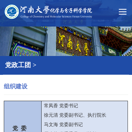
51吃瓜
党政工团 >
组织建设
常凤香 党委书记
徐元清 党委副书记、执行院长
马文海 党委副书记
党 委